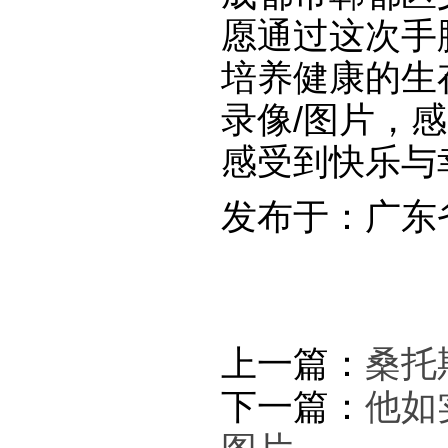
愿通过这次手
培养健康的生
录像/图片，
感受到快乐与
发布于：广东
上一篇：
桑托
下一篇：
他如