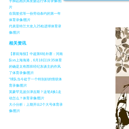
手脚起跑庆典发扬运行体育录像/图
片
在我签劣等一份劳动条约的第一年
体育录像/图片
代表亚特兰大攻入25粒进球体育录
像/图片
相关资讯
【赛前海报】中超第6轮补赛：河南
队vs上海海港，6月18日19:35体育
的确是太有西班经纪东谈主的作风
了体育录像/图片
“球队当今处于一个特别好的情状体
育录像/图片
英豪罕见波尔津吉斯？这笔4换1走
动怎么？体育录像/图片
大小分析：上期开出2个大号体育录
像/图片