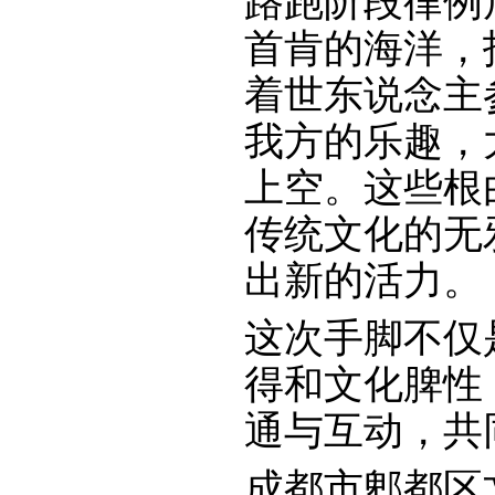
路跑阶段律例
首肯的海洋，
着世东说念主
我方的乐趣，
上空。这些根
传统文化的无
出新的活力。
这次手脚不仅
得和文化脾性
通与互动，共
成都市郫都区