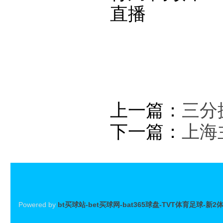
直播
上一篇：
三分
下一篇：
上海
Powered by
bt买球站-bet买球网-bat365球盘-TVT体育足球-新2