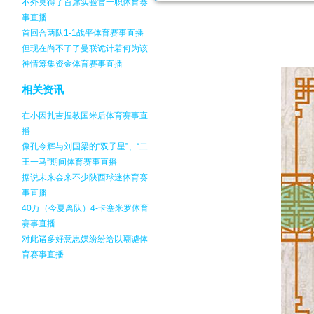
不外莫得了首席实验官一职体育赛
事直播
首回合两队1-1战平体育赛事直播
但现在尚不了了曼联诡计若何为该
神情筹集资金体育赛事直播
相关资讯
在小因扎吉捏教国米后体育赛事直
播
像孔令辉与刘国梁的“双子星”、“二
王一马”期间体育赛事直播
据说未来会来不少陕西球迷体育赛
事直播
40万（今夏离队）4-卡塞米罗体育
赛事直播
对此诸多好意思媒纷纷给以嘲谑体
育赛事直播