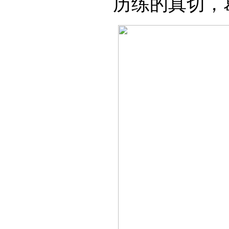
历练的真切，