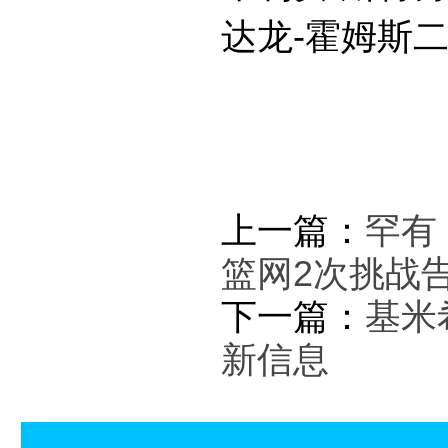
达龙-霍姆斯
上一篇：
罕有
篮网2次挑战
下一篇：
基米
新信息