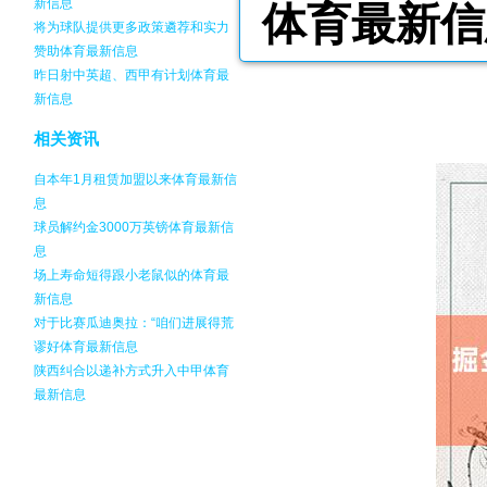
新信息
体育最新信
将为球队提供更多政策遴荐和实力
赞助体育最新信息
昨日射中英超、西甲有计划体育最
新信息
相关资讯
自本年1月租赁加盟以来体育最新信
息
球员解约金3000万英镑体育最新信
息
场上寿命短得跟小老鼠似的体育最
新信息
对于比赛瓜迪奥拉：“咱们进展得荒
谬好体育最新信息
陕西纠合以递补方式升入中甲体育
最新信息