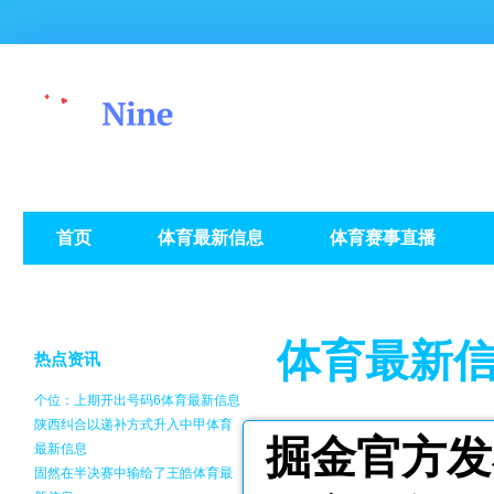
首页
体育最新信息
体育赛事直播
体育最新
热点资讯
个位：上期开出号码6体育最新信息
陕西纠合以递补方式升入中甲体育
掘金官方发
最新信息
固然在半决赛中输给了王皓体育最